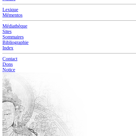
Lexique
Mémentos
Médiathèque
Sites
Sommaires
Bibliographie
Index
Contact
Dons
Notice