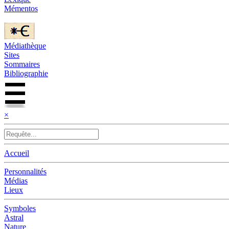
Mémentos
Médiathèque
Sites
Sommaires
Bibliographie
×
Accueil
Personnalités
Médias
Lieux
Symboles
Astral
Nature