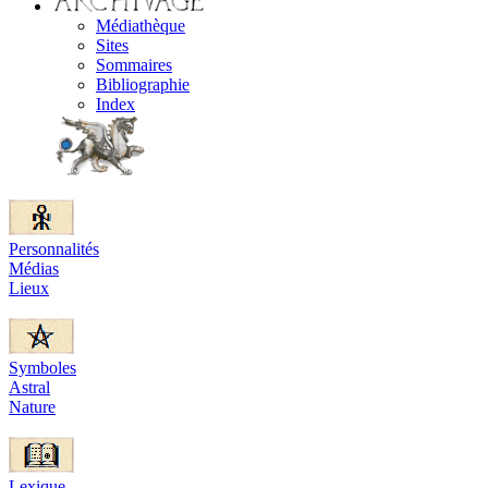
Médiathèque
Sites
Sommaires
Bibliographie
Index
Personnalités
Médias
Lieux
Symboles
Astral
Nature
Lexique