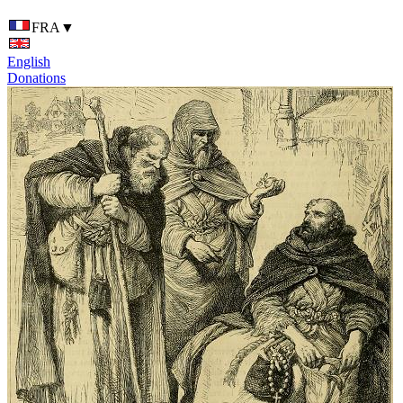
FRA
▼
English
Donations