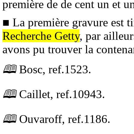
première de de cent un et un
■ La première gravure est tir
Recherche Getty
, par ailleu
avons pu trouver la contena
🕮
Bosc,
ref.
1523.
🕮
Caillet,
ref.
10943.
🕮
Ouvaroff,
ref.
1186.