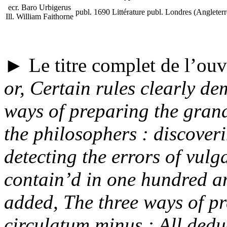
ecr.
Baro Urbigerus
publ.
1690
Littérature
publ.
Londres (Angleterr
Ill.
William Faithorne
► Le titre complet de l’ouv
or, Certain rules clearly de
ways of preparing the grand
the philosophers : discoveri
detecting the errors of vulg
contain’d in one hundred a
added, The three ways of pre
circulatum minus : All ded