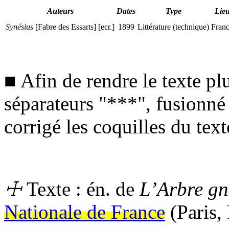
Auteurs
Dates
Type
Lie
Synésius
[Fabre des Essarts] [
ecr.
]
1899
Littérature (technique)
Fran
■ Afin de rendre le texte pl
séparateurs "***", fusionné
corrigé les coquilles du text
☩
Texte :
én.
de
L’Arbre gn
Nationale de France
(Paris,