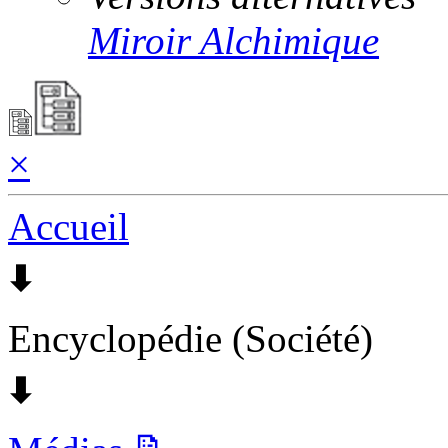
Miroir Alchimique
×
Accueil
🠯
Encyclopédie (Société)
🠯