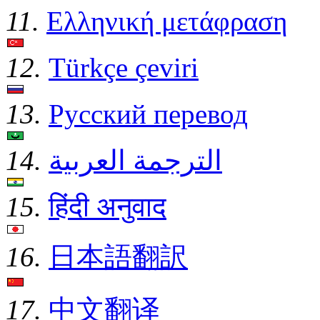
11.
Ελληνική μετάφραση
12.
Türkçe çeviri
13.
Русский перевод
14.
الترجمة العربية
15.
हिंदी अनुवाद
16.
日本語翻訳
17.
中文翻译