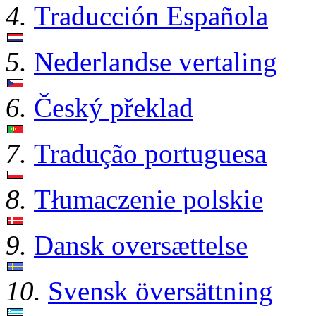
4.
Traducción Española
5.
Nederlandse vertaling
6.
Český překlad
7.
Tradução portuguesa
8.
Tłumaczenie polskie
9.
Dansk oversættelse
10.
Svensk översättning