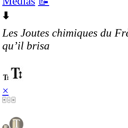
Médias
📝
🠯
Les Joutes chimiques du Frè
qu’il brisa
×
+
-
=