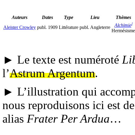
Auteurs
Dates
Type
Lieu
Thèmes
፧
Alchimie
Aleister Crowley
publ.
1909
Littérature
publ.
Angleterre
Hermésisme
► Le texte est numéroté
Li
l’
Astrum Argentum
.
► L’illustration qui accompa
nous reproduisons ici est d
alias
Frater Per Ardua
…