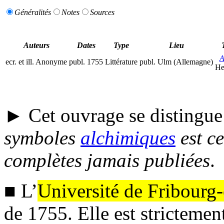
Généralités
Notes
Sources
Auteurs
Dates
Type
Lieu
A
ecr.
et
ill.
Anonyme
publ.
1755
Littérature
publ.
Ulm (Allemagne)
He
► Cet ouvrage se distingue 
symboles
alchimiques
est ce
complètes jamais publiées
.
■ L’
Université de Fribourg
de 1755. Elle est strictemen