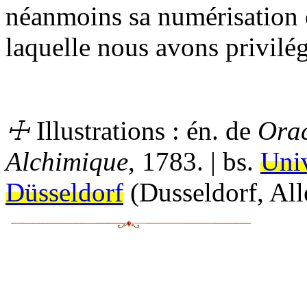
néanmoins sa numérisation 
laquelle nous avons privilég
☩
Illustrations :
én.
de
Orac
Alchimique
, 1783. |
bs.
Univ
Düsseldorf
(Dusseldorf, Al