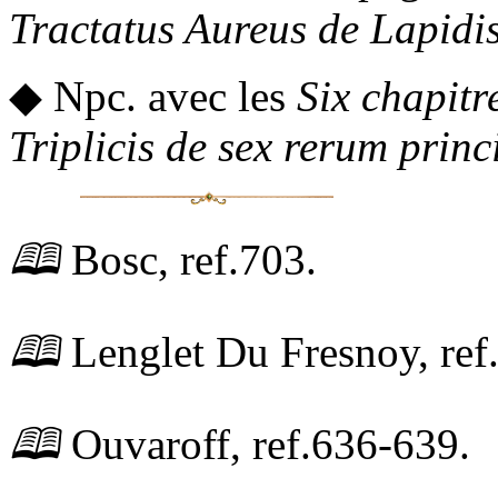
Tractatus Aureus de Lapidis
◆
Npc.
avec les
Six chapitr
Triplicis de sex rerum princ
🕮
Bosc,
ref.
703.
🕮
Lenglet Du Fresnoy,
ref
🕮
Ouvaroff,
ref.
636-639.