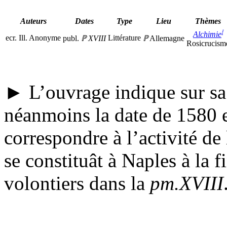
Auteurs
Dates
Type
Lieu
Thèmes
፧
Alchimie
ecr.
Ill.
Anonyme
Littérature
publ.
ℙ
XVIII
ℙ
Allemagne
Rosicrucism
► L’ouvrage indique sur sa
néanmoins la date de 1580 e
correspondre à l’activité de 
se constituât à Naples à la 
volontiers dans la
pm.XVIII