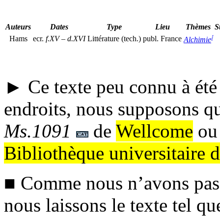
Auteurs
Dates
Type
Lieu
Thèmes
S
፧
Hams
ecr.
f.XV
–
d.XVI
Littérature (tech.)
publ.
France
Alchimie
► Ce texte peu connu à été
endroits, nous supposons qu’
Ms.1091
de
Wellcome
ou
Bibliothèque universitaire 
■ Comme nous n’avons pas 
nous laissons le texte tel q