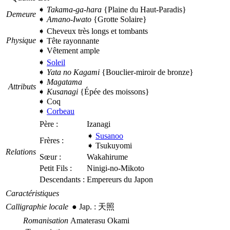
➧
Takama-ga-hara
{Plaine du Haut-Paradis}
Demeure
➧
Amano-Iwato
{Grotte Solaire}
➧ Cheveux très longs et tombants
Physique
➧ Tête rayonnante
➧ Vêtement ample
➧
Soleil
➧
Yata no Kagami
{Bouclier-miroir de bronze}
➧
Magatama
Attributs
➧
Kusanagi
{Épée des moissons}
➧ Coq
➧
Corbeau
Père :
Izanagi
➧
Susanoo
Frères :
➧
Tsukuyomi
Relations
Sœur :
Wakahirume
Petit Fils :
Ninigi-no-Mikoto
Descendants :
Empereurs du Japon
Caractéristiques
Calligraphie locale
●
Jap.
:
天照
Romanisation
Amaterasu Okami