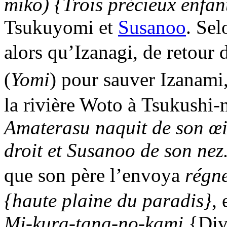
miko
) {Trois précieux enfan
Tsukuyomi et
Susanoo
. Sel
alors qu’Izanagi, de retour
(
Yomi
) pour sauver Izanami
la rivière Woto à
Tsukushi-
Amaterasu naquit de son œi
droit et
Susanoo
de son nez
que son père l’envoya
régn
{haute plaine du paradis}
, 
Mi-kura-tana-no-kami
{Divi