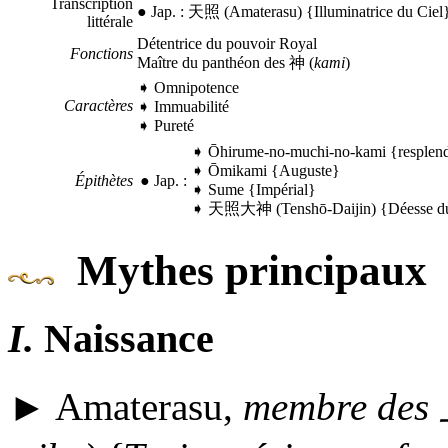
Transcription
●
Jap.
:
天照
(
Amaterasu
) {Illuminatrice du Ciel
littérale
Détentrice du pouvoir Royal
Fonctions
Maître du panthéon des
神
(
kami
)
➧ Omnipotence
Caractères
➧ Immuabilité
➧ Pureté
➧
Ōhirume-no-muchi-no-kami
{resplend
➧
Ōmikami
{Auguste}
Épithètes
●
Jap.
:
➧
Sume
{Impérial}
➧
天照大神
(
Tenshō-Daijin
) {Déesse du
Mythes principaux
I.
Naissance
► Amaterasu,
membre des