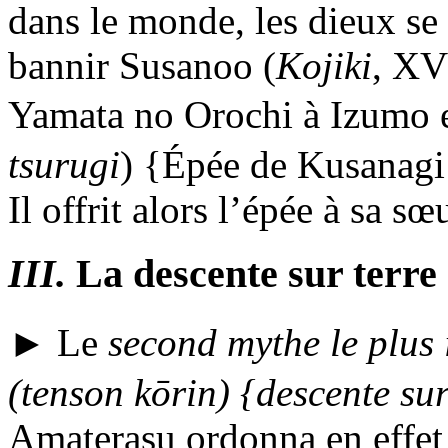
dans le monde, les dieux se 
bannir
Susanoo
(
Kojiki
, XVI
Yamata no Orochi à Izumo 
tsurugi
) {Épée de Kusanagi
Il offrit alors l’épée à sa s
III.
La descente sur terre d
► Le
second mythe le plus 
(
tenson kōrin
) {descente sur
Amaterasu ordonna en effet 