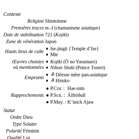
Contexte
Religion
Shintoïsme
Premières traces
m.-I
(chamanisme asiatique)
Date de stabilisation
721 (
Kojiki
)
Zone de vénération
Japon
➧
Ise-jingū
{Temple d’Ise}
Hauts lieux de culte
➧
Mie
Œuvres choisies
➧
Kojiki
(
Ō no Yasumaro)
où mentionnées
➧
Nihon Shoki
(
Prince Toneri)
➧
≚
Déesse mère pan-asiatique
Emprunts
➧
≚
Hiruko
●
P.Cor.
:
Hae-nim
Rapprochements
●
P.Scn.
:
Álfröðull
●
P.May.
:
K’inich Ajaw
Statut
Ordre
Dieu
Type
Solaire
Polarité
Féminin
Qualité
Loi