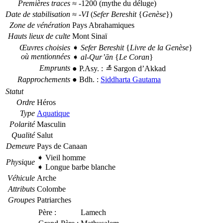
Premières traces
≈
-1200 (mythe du déluge)
Date de stabilisation
≈
-VI
(
Sefer Bereshit
{
Genèse
})
Zone de vénération
Pays Abrahamiques
Hauts lieux de culte
Mont Sinaï
Œuvres choisies
➧
Sefer Bereshit
{
Livre de la Genèse
}
où mentionnées
➧
al-Qur’ān
{
Le Coran
}
Emprunts
●
P.Asy.
:
≛
Sargon d’Akkad
Rapprochements
●
Bdh.
:
Siddharta Gautama
Statut
Ordre
Héros
Type
Aquatique
Polarité
Masculin
Qualité
Salut
Demeure
Pays de Canaan
➧ Vieil homme
Physique
➧ Longue barbe blanche
Véhicule
Arche
Attributs
Colombe
Groupes
Patriarches
Père :
Lamech