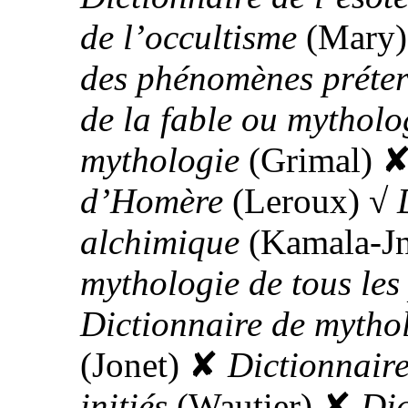
de l’occultisme
(Mary)
des phénomènes préter
de la fable ou mytholo
mythologie
(Grimal)
d’Homère
(Leroux)
√
alchimique
(Kamala-Jn
mythologie de tous les
Dictionnaire de mytholo
(Jonet)
✘
Dictionnaire
initiés
(Wautier)
✘
Dic