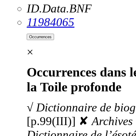
ID.Data.BNF
11984065
Occurrences
×
Occurrences dans le
la Toile profonde
√
Dictionnaire de biog
[p.99(III)]
✘
Archives 
Dictionnaire de l’ésot