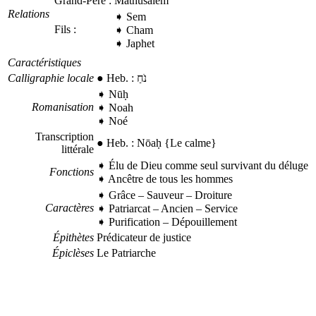
Grand-Père :
Mathusalem
Relations
➧ Sem
Fils :
➧ Cham
➧ Japhet
Caractéristiques
Calligraphie locale
●
Heb.
:
נֹחַ
➧
Nūḥ
Romanisation
➧ Noah
➧ Noé
Transcription
●
Heb.
:
Nōaḥ
{Le calme}
littérale
➧ Élu de Dieu comme seul survivant du déluge
Fonctions
➧ Ancêtre de tous les hommes
➧ Grâce
–
Sauveur
–
Droiture
Caractères
➧ Patriarcat
–
Ancien
–
Service
➧ Purification
–
Dépouillement
Épithètes
Prédicateur de justice
Épiclèses
Le Patriarche