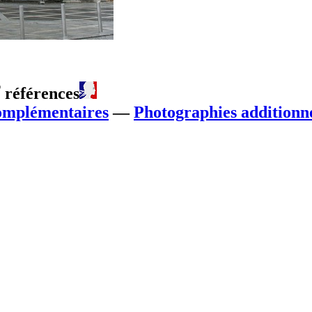

références
omplémentaires
—
Photographies additionne