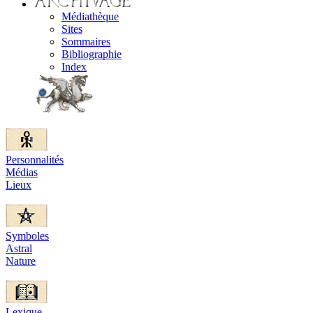
Médiathèque
Sites
Sommaires
Bibliographie
Index
Personnalités
Médias
Lieux
Symboles
Astral
Nature
Lexique