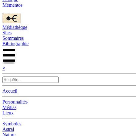
Mémentos
Médiathèque
Sites
Sommaires
Bibliographie
×
Accueil
Personnalités
Médias
Lieux
Symboles
Astral
Nature