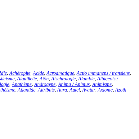
édie
,
Achéropite
,
Acide
,
Acroamatique
,
Actio immanens
/
transiens
,
ticisme
,
Aiguillette
,
Aiôn
,
Aischrologie
,
Alambic
,
Albigeois
/
logie
,
Anathème
,
Androgyne
,
Anima
/
Animus
,
Animisme
,
théisme
,
Atlantide
,
Attributs
,
Aura
,
Autel
,
Avatar
,
Axiome
,
Azoth