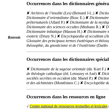
Occurrences dans les dictionnaires général
✘
Archives de l’insolite (Les)
(Bernard J-L.)
✘
Dictio
Dictionnaire d’orientalisme
(Bosc E.)
✘
Dictionnaire
préternaturels
(Allard P.)
✘
Dictionnaire de la mysti
Dictionnaire des sciences occultes
(Medrano R.)
✘
Di
Dictionnaire initiatique
(Masson H.)
✘
Dictionnaire 
esoteric
(Drury N.)
✘
Encyclopaedia of occultism (A
Renvois
Glossaire des principaux termes ésotériques et théos
théosophie, du gnosticisme et de l’ésotérisme
(Darlès 
Occurrences dans les dictionnaires spécia
✘
Dictionnaire de la sagesse orientale
(
dir.
Kurt F.)
de théologie catholique
(
éd.
Letouzey et Ané)
✘
Dict
sociétés secrètes en occident
(
dir.
Mariel P.)
✘
Dictio
et des alchimistes
(Montésinos C.)
✘
Encyclopédie d
Occurrences dans les ressources en ligne
√
Centre national de ressources textuelles et lexicales