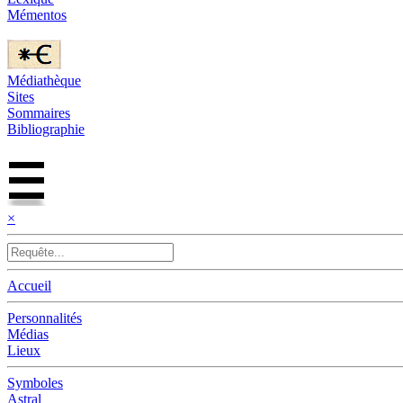
Mémentos
Médiathèque
Sites
Sommaires
Bibliographie
×
Accueil
Personnalités
Médias
Lieux
Symboles
Astral