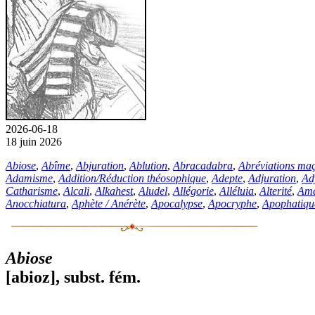
2026-06-18
18 juin 2026
Abiose
,
Abîme
,
Abjuration
,
Ablution
,
Abracadabra
,
Abréviations ma
Adamisme
,
Addition
/
Réduction théosophique
,
Adepte
,
Adjuration
,
Ad
Catharisme
,
Alcali
,
Alkahest
,
Aludel
,
Allégorie
,
Alléluia
,
Alterité
,
Am
Anocchiatura
,
Aphète
/
Anérète
,
Apocalypse
,
Apocryphe
,
Apophatiq
Abiose
[abioz],
subst.
fém.