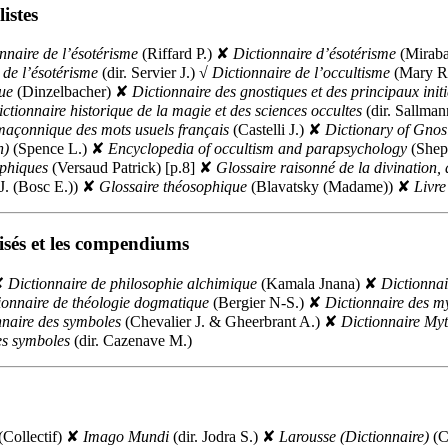
istes
nnaire de l’ésotérisme
(Riffard P.)
✘
Dictionnaire d’ésotérisme
(Miraba
 de l’ésotérisme
(
dir.
Servier J.)
√
Dictionnaire de l’occultisme
(Mary R.
que
(Dinzelbacher)
✘
Dictionnaire des gnostiques et des principaux initi
ctionnaire historique de la magie et des sciences occultes
(
dir.
Sallman
maçonnique des mots usuels français
(Castelli J.)
✘
Dictionary of Gnos
n)
(Spence L.)
✘
Encyclopedia of occultism and parapsychology
(Shep
ophiques
(Versaud Patrick) [p.8]
✘
Glossaire raisonné de la divination, 
J. (Bosc E.))
✘
Glossaire théosophique
(Blavatsky (Madame))
✘
Livre
lisés et les compendiums
✘
Dictionnaire de philosophie alchimique
(Kamala Jnana)
✘
Dictionnai
ionnaire de théologie dogmatique
(Bergier N-S.)
✘
Dictionnaire des m
nnaire des symboles
(Chevalier J. & Gheerbrant A.)
✘
Dictionnaire My
es symboles
(
dir.
Cazenave M.)
(Collectif)
✘
Imago Mundi
(
dir.
Jodra S.)
✘
Larousse (Dictionnaire)
(Co