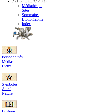
Médiathèque
Sites
Sommaires
Bibliographie
Index
Personnalités
Médias
Lieux
Symboles
Astral
Nature
Lexique