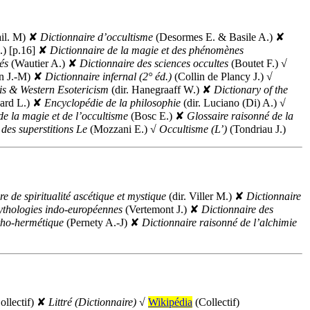
il. M)
✘
Dictionnaire d’occultisme
(Desormes E. & Basile A.)
✘
) [p.16]
✘
Dictionnaire de la magie et des phénomènes
és
(Wautier A.)
✘
Dictionnaire des sciences occultes
(Boutet F.)
√
n J.-M)
✘
Dictionnaire infernal (2°
éd.
)
(Collin de Plancy J.)
√
is & Western Esotericism
(
dir.
Hanegraaff W.)
✘
Dictionary of the
ard L.)
✘
Encyclopédie de la philosophie
(
dir.
Luciano (Di) A.)
√
de la magie et de l’occultisme
(Bosc E.)
✘
Glossaire raisonné de la
 des superstitions Le
(Mozzani E.)
√
Occultisme (L’)
(Tondriau J.)
re de spiritualité ascétique et mystique
(
dir.
Viller M.)
✘
Dictionnaire
ythologies indo-européennes
(Vertemont J.)
✘
Dictionnaire des
tho-hermétique
(Pernety A.-J)
✘
Dictionnaire raisonné de l’alchimie
llectif)
✘
Littré (Dictionnaire)
√
Wikipédia
(Collectif)