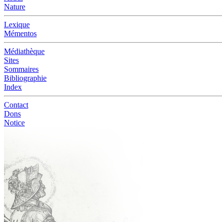
Nature
Lexique
Mémentos
Médiathèque
Sites
Sommaires
Bibliographie
Index
Contact
Dons
Notice