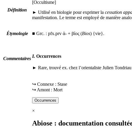
[Occultisme]
Définition
► Utilisé en biologie pour exprimer la
cessation appa
manifestation. Le terme est employé de manière anal
Étymologie
■
Grc.
:
pfx.prv
ἀ
- +
βίος
(
Bios
) {vie}.
I.
Occurrences
Commentaires
► Rare, trouvé
ex.
chez l’orientaliste Julien Tondriau
↪ Connexe : Stase
↪ Amont : Mort
Occurrences
×
Abiose : documentation consulté