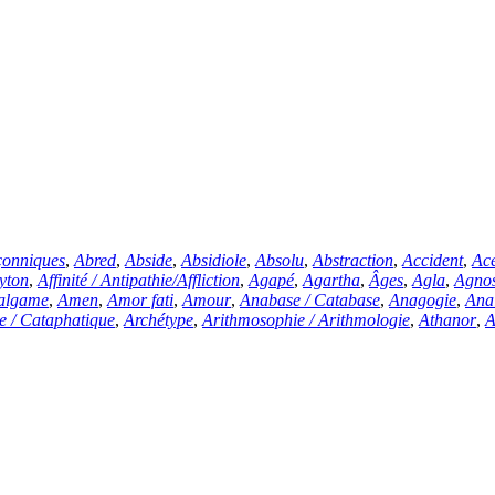
çonniques
,
Abred
,
Abside
,
Absidiole
,
Absolu
,
Abstraction
,
Accident
,
Ac
yton
,
Affinité
/
Antipathie
/
Affliction
,
Agapé
,
Agartha
,
Âges
,
Agla
,
Agnos
algame
,
Amen
,
Amor fati
,
Amour
,
Anabase
/
Catabase
,
Anagogie
,
Ana
ue
/
Cataphatique
,
Archétype
,
Arithmosophie
/
Arithmologie
,
Athanor
,
A