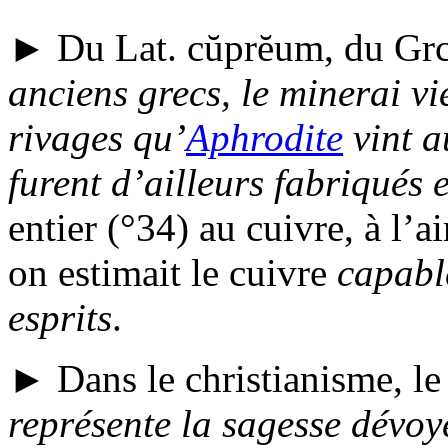
► Du
Lat.
cŭprĕum
, du
Grc
anciens grecs, le minerai v
rivages qu’
Aphrodite
vint 
furent d’ailleurs fabriqués 
entier (°34) au cuivre, à l’
ai
on estimait le cuivre
capabl
esprits
.
► Dans le christianisme, le
représente la sagesse dévoy