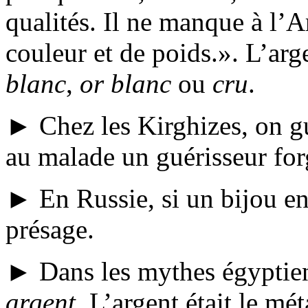
qualités. Il ne manque à l’A
couleur et de poids.
. L’arg
blanc
,
or blanc
ou
cru
.
► Chez les Kirghizes, on gué
au malade un guérisseur for
► En Russie, si un bijou en
présage.
► Dans les mythes égyptie
argent
. L’argent était le mé