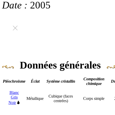
Date :
2005
Données générales
Composition
Pléochroïsme
Éclat
Système cristallin
Du
chimique
Blanc
Cubique (faces
Gris
Métallique
Corps simple
centrées)
Noir
🌢