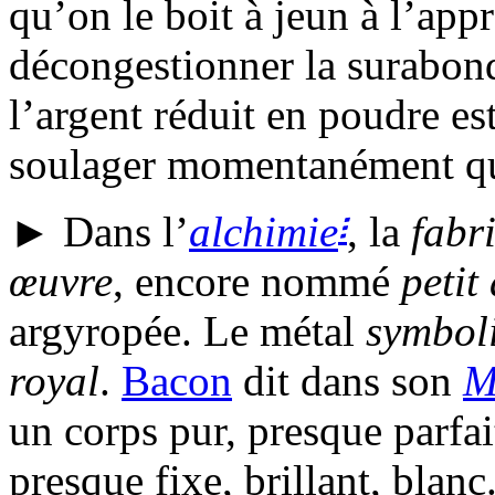
qu’on le boit à jeun à l’app
décongestionner la surabon
l’argent réduit en poudre es
soulager momentanément qu
፧
► Dans l’
alchimie
, la
fabr
œuvre
, encore nommé
petit
argyropée. Le métal
symbol
royal
.
Bacon
dit dans son
M
un corps pur, presque parfa
presque fixe, brillant, blan