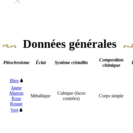
Données générales
Composition
Pléochroïsme
Éclat
Système cristallin
chimique
Bleu
🌢
Jaune
Marron
Cubique (faces
Métallique
Corps simple
Rose
centrées)
Rouge
Vert
🌢