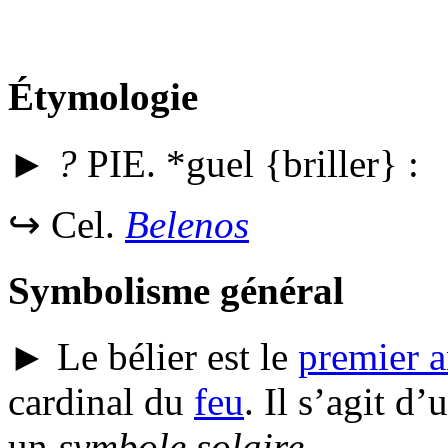
Étymologie
►
?
PIE.
*guel
{briller} :
↪
Cel.
Belenos
Symbolisme général
► Le bélier est le
premier 
cardinal du
feu
. Il s’agit d’
un
symbole solaire
.