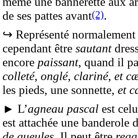
même une bannerette aux arm
(2)
de ses pattes avant
.
↪ Représenté normalement d
cependant être
sautant
dress
encore
paissant
, quand il pa
colleté
,
onglé
,
clariné
,
et c
les pieds, une sonnette,
et c
► L’
agneau pascal
est celu
est attachée une banderole d
de gueules
. Il peut être
rega