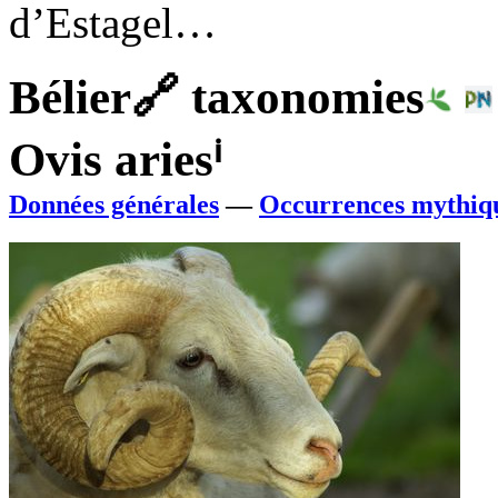
d’Estagel…
Bélier
🔗
taxonomies
Ovis aries
ⁱ
Données générales
—
Occurrences mythiq