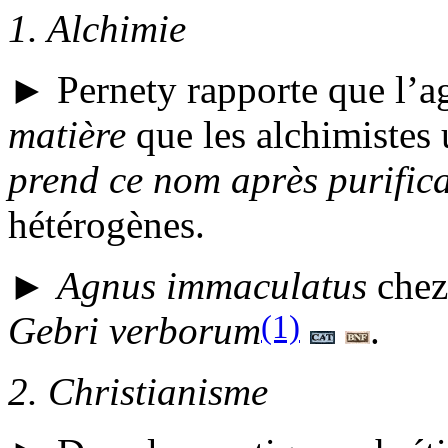
1.
Alchimie
►
Pernety rapporte que l’a
matière
que les alchimistes u
prend ce nom après purifica
hétérogènes.
►
Agnus immaculatus
che
(1)
Gebri verborum
.
2.
Christianisme