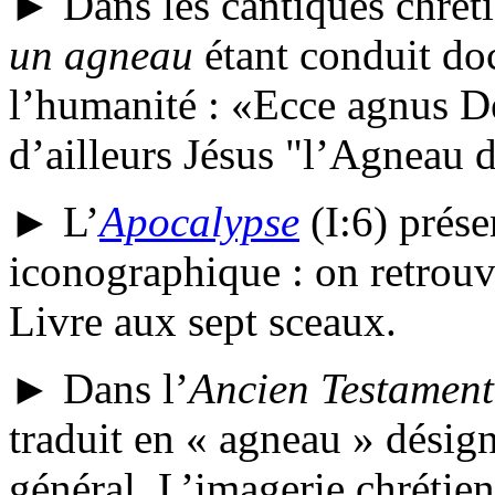
► Dans les cantiques chrét
un agneau
étant conduit doc
l’humanité :
Ecce agnus D
d’ailleurs Jésus "l’Agneau 
► L’
Apocalypse
(I:6) prés
iconographique : on retrou
Livre aux sept sceaux.
► Dans l’
Ancien Testament
traduit en « agneau » désign
général. L’imagerie chrétie