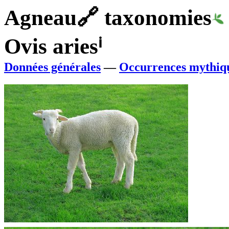
Agneau
🔗
taxonomies
Ovis aries
ⁱ
Données générales
—
Occurrences mythiq