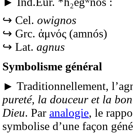
►
Ind.Eur.
*h₂egʷnós
:
↪
Cel.
owignos
↪
Grc.
ἀμνός
(
amnós
)
↪
Lat.
agnus
Symbolisme général
► Traditionnellement, l’a
pureté, la douceur et la bon
Dieu
. Par
analogie
, le rappo
symbolise d’une façon génér