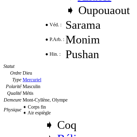
➧
Oupouaout
Sarama
●
Véd.
:
Monim
●
P.Arb.
:
Pushan
●
Hin.
:
Statut
Ordre
Dieu
Type
Mercuriel
Polarité
Masculin
Qualité
Métis
Demeure
Mont-Cyllène,
Olympe
➧ Corps fin
Physique
➧ Air espiègle
➧
Coq