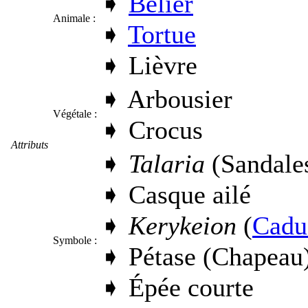
➧
Bélier
Animale :
➧
Tortue
➧
Lièvre
➧
Arbousier
Végétale :
➧
Crocus
Attributs
➧
Talaria
(Sandales
➧
Casque ailé
➧
Kerykeion
(
Cadu
Symbole :
➧
Pétase (Chapeau
➧
Épée courte