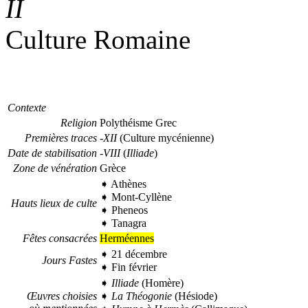
II
Culture Romaine
Contexte
Religion
Polythéisme Grec
Premières traces
-XII
(Culture mycénienne)
Date de stabilisation
-VIII
(
Illiade
)
Zone de vénération
Grèce
➧
Athènes
➧
Mont-Cyllène
Hauts lieux de culte
➧
Pheneos
➧
Tanagra
Fêtes consacrées
Herméennes
➧ 21 décembre
Jours Fastes
➧ Fin février
➧
Illiade
(
Homère)
Œuvres choisies
➧
La Théogonie
(
Hésiode)