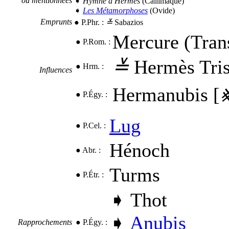
où mentionnées
➧
Hymne à Hermès
(
Callimaque)
➧
Les Métamorphoses
(
Ovide)
Emprunts
●
P.Phr.
:
≚
Sabazios
Mercure (Trans
●
P.Rom.
:
≚
Hermès Tri
●
Hrm.
:
Influences
Hermanubis [
●
P.Égy.
:
Lug
●
P.Cel.
:
Hénoch
●
Abr.
:
Turms
●
P.Étr.
:
➧
Thot
➧
Anubis
Rapprochements
●
P.Égy.
: