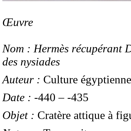
Œuvre
Nom :
Hermès récupérant Di
des nysiades
Auteur :
Culture égyptienn
Date :
-440
–
-435
Objet :
Cratère attique à fig