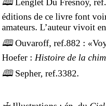
🕮
Lenglet Du Fresnoy,
ref
éditions de ce livre font voi
amateurs. L’auteur vivoit e
🕮
Ouvaroff,
ref.
882 :
Voy
Hoefer :
Histoire de la chim
🕮
Sepher,
ref.
3382.
☩
Illustrations :
én.
du
Ciel