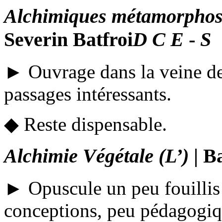
Alchimiques métamorphose
Severin Batfroi
D
C
E
-
S
► Ouvrage dans la veine d
passages intéressants.
◆ Reste dispensable.
Alchimie Végétale (L’)
| B
► Opuscule un peu fouillis t
conceptions, peu pédagogiqu