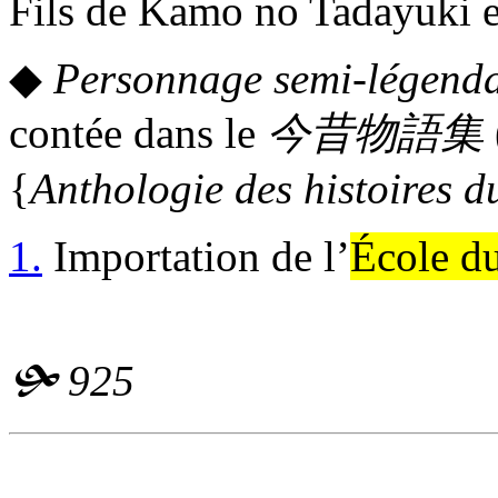
Fils de Kamo no Tadayuki e
◆
Personnage semi-légenda
contée dans le
今昔物語集
{
Anthologie des histoires d
1.
Importation de l’
École d
🙟
925