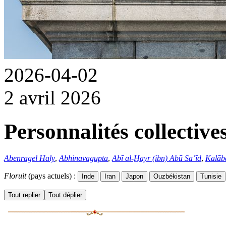
2026-04-02
2 avril 2026
Personnalités collective
Abenragel Haly
,
Abhinavagupta
,
Abī al-H̲ayr (ibn) Abū Saʿīd
,
Kalāb
Floruit
(pays actuels) :
Inde
Iran
Japon
Ouzbékistan
Tunisie
Tout replier
Tout déplier