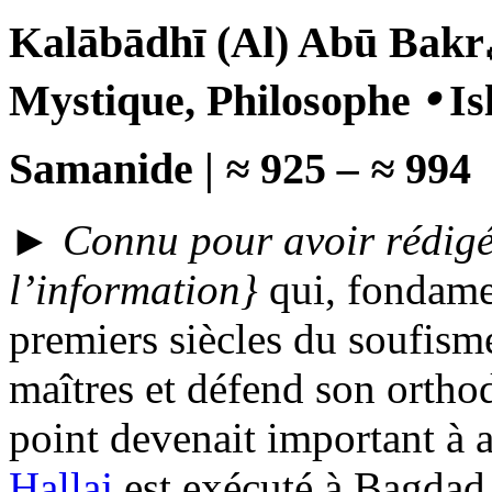
Kalābādhī (Al) Abū Bakr
Mystique, Philosophe
🞄
Is
Samanide
|
≈
925
–
≈
994
►
Connu pour avoir rédigé
l’information
}
qui, fondamen
premiers siècles du soufisme
maîtres et défend son orth
point devenait important à 
Hallaj
est exécuté à Bagdad 