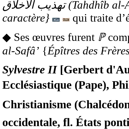
تهذيب الأخلاق
(
Tahdhîb al-
caractère}
qui traite d’
◆ Ses œuvres furent
ℙ
comp
al-Safâ’
{
Épîtres des Frère
Sylvestre II
[Gerbert d'Aur
Ecclésiastique (Pape), P
Christianisme (Chalcédo
occidentale
,
fl.
États pont