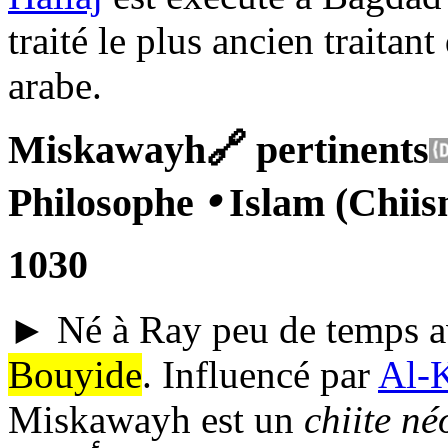
traité le plus ancien traitan
arabe.
Miskawayh
🔗
pertinents
Philosophe
🞄
Islam (Chii
1030
► Né à
Ray
peu de temps a
Bouyide
. Influencé par
Al-
Miskawayh est un
chiite né