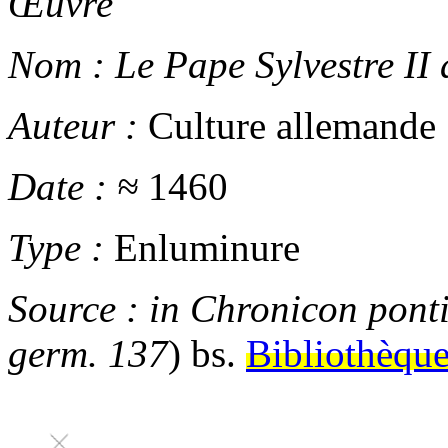
Œuvre
Nom :
Le Pape Sylvestre II 
Auteur :
Culture allemande
Date :
≈
1460
Type :
Enluminure
Source :
in
Chronicon ponti
germ. 137
)
bs.
Bibliothèque