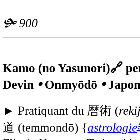
🙟
900
Kamo (no Yasunori)
🔗
per
Devin
🞄
Onmyōdō
🞄
Japon
► Pratiquant du
暦術
(
reki
፧
道
(
temmondō
) {
astrologie