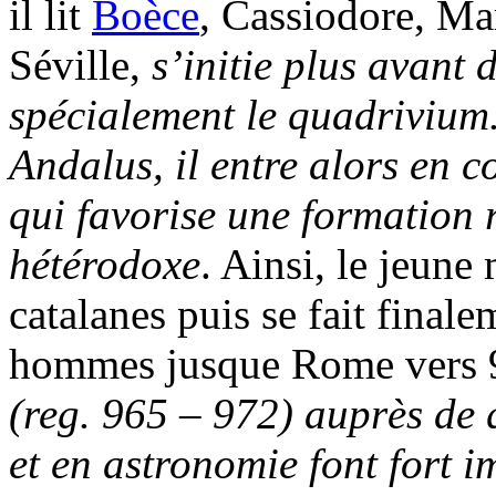
il lit
Boèce
, Cassiodore, Mar
Séville,
s’initie plus avant 
spécialement le
quadrivium
Andalus, il entre alors en c
qui favorise une formation 
hétérodoxe
. Ainsi, le jeune
catalanes puis se fait final
hommes jusque Rome vers 9
(
reg.
965
–
972) auprès de 
et en astronomie font fort i