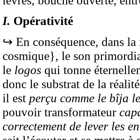
lèvres, bouche ouverte, entr
I.
Opérativité
↪ En conséquence, dans la 
cosmique}, le son primordia
le
logos
qui tonne éternellem
donc le substrat de la réalit
il est
perçu comme le
bîja
le
pouvoir transformateur
cap
correctement de lever les en