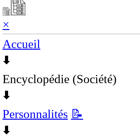
×
Accueil
🠯
Encyclopédie (Société)
🠯
Personnalités
📝
🠯