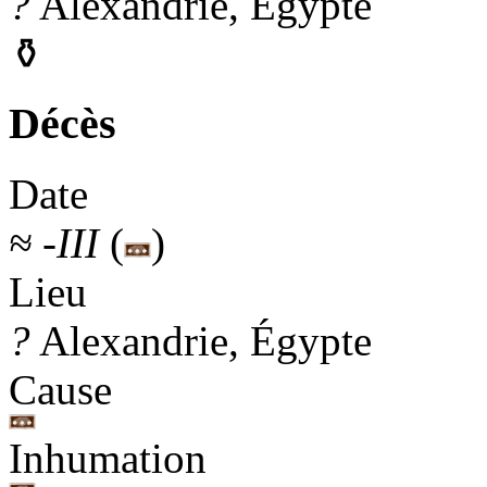
?
Alexandrie, Égypte
⚱
Décès
Date
≈
-III
(
)
Lieu
?
Alexandrie, Égypte
Cause
Inhumation