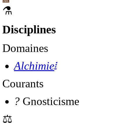
⚗
Disciplines
Domaines
፧
Alchimie
Courants
?
Gnosticisme
⚖