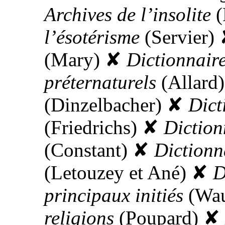
Archives de l’insolite
(
l’ésotérisme
(Servier)
(Mary)
✘
Dictionnair
préternaturels
(Allard)
(Dinzelbacher)
✘
Dict
(Friedrichs)
✘
Diction
(Constant)
✘
Dictionn
(Letouzey et Ané)
✘
D
principaux initiés
(Wau
religions
(Poupard)
✘