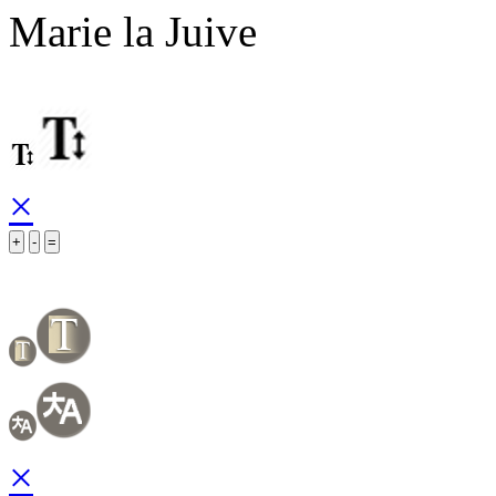
Marie la Juive
×
+
-
=
×