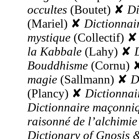
occultes
(Boutet)
✘
Di
(Mariel)
✘
Dictionnair
mystique
(Collectif)
✘
la Kabbale
(Lahy)
✘
Bouddhisme
(Cornu)
magie
(Sallmann)
✘
D
(Plancy)
✘
Dictionnair
Dictionnaire maçonni
raisonné de l’alchimie
Dictionary of Gnosis 