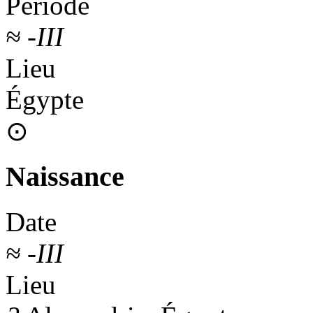
Période
≈
-III
Lieu
Égypte
⊙
Naissance
Date
≈
-III
Lieu