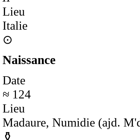
Lieu
Italie
⊙
Naissance
Date
≈
124
Lieu
Madaure, Numidie (
ajd.
M'd
⚱