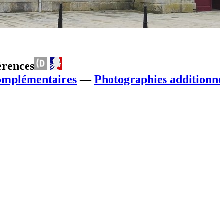
érences
omplémentaires
—
Photographies additionne