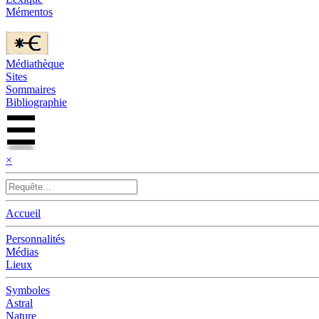
Mémentos
Médiathèque
Sites
Sommaires
Bibliographie
×
Accueil
Personnalités
Médias
Lieux
Symboles
Astral
Nature