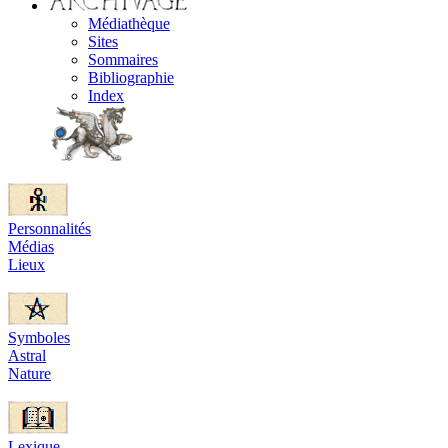
Médiathèque
Sites
Sommaires
Bibliographie
Index
Personnalités
Médias
Lieux
Symboles
Astral
Nature
Lexique