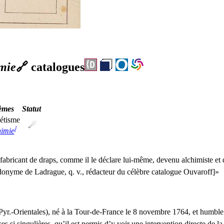
imie
🔗
catalogues
èmes
Statut
étisme
☄
፧
himie
bricant de draps, comme il le déclare lui-même, devenu alchimiste et q
me de Ladrague, q. v., rédacteur du célèbre catalogue Ouvaroff]
s si singulières, qu’il est permis d’y voir une intervention directe de l