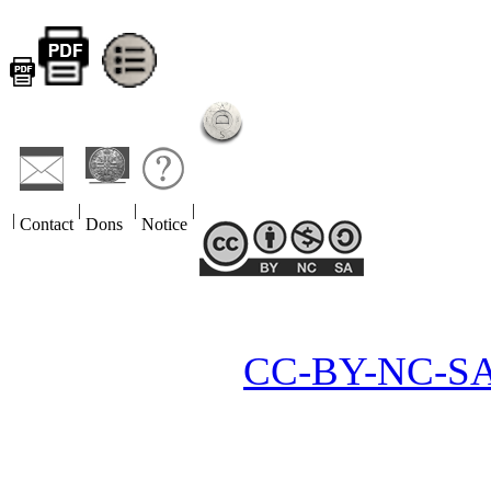
ORAEDES
2013
–
2026
|
|
|
|
Contact
Dons
Notice
ORAEDES
2013
–
2026 |
CC-BY-NC-SA