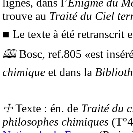
lignes, dans l’
Énigme du Me
trouve au
Traité du Ciel ter
■ Le texte à été retranscrit
🕮
Bosc,
ref.
805
est insé
chimique
et dans la
Bibliot
☩
Texte :
én.
de
Traité du c
philosophes chimiques
(
T°
4