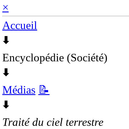
×
Accueil
🠯
Encyclopédie (Société)
🠯
Médias
📝
🠯
Traité du ciel terrestre