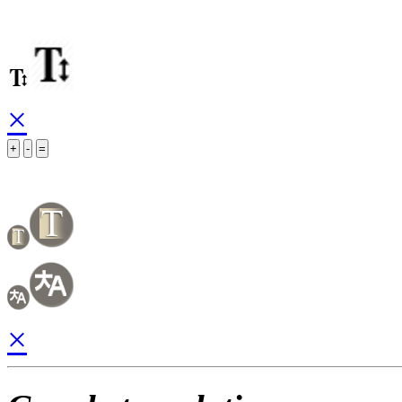
×
+
-
=
×