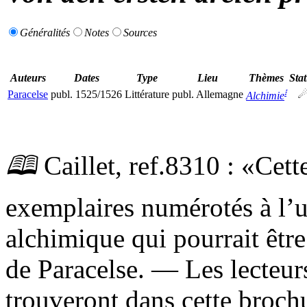
Généralités
Notes
Sources
Auteurs
Dates
Type
Lieu
Thèmes
Stat
፧
Paracelse
publ.
1525/1526
Littérature
publ.
Allemagne
☄
Alchimie
🕮
Caillet,
ref.
8310 :
Cette
exemplaires numérotés à l’us
alchimique qui pourrait être
de Paracelse. — Les lecteur
trouveront dans cette broch