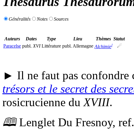
Thesaurus Thesaurorum
Généralités
Notes
Sources
Auteurs
Dates
Type
Lieu
Thèmes
Statut
፧
Paracelse
publ.
XVI
Littérature
publ.
Allemagne
☄
Alchimie
► Il ne faut pas confondre 
trésors et le secret des secre
rosicrucienne du
XVIII
.
🕮
Lenglet Du Fresnoy,
ref