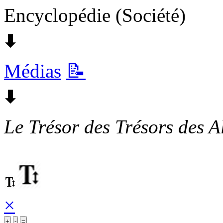
Encyclopédie (Société)
🠯
Médias
📝
🠯
Le Trésor des Trésors des A
×
+
-
=