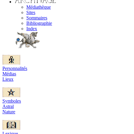
Médiathèque
Sites
Sommaires
Bibliographie
Index
Personnalités
Médias
Lieux
Symboles
Astral
Nature
Lexique