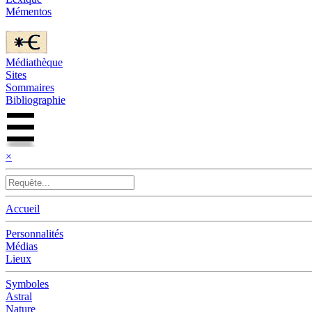
Mémentos
Médiathèque
Sites
Sommaires
Bibliographie
×
Accueil
Personnalités
Médias
Lieux
Symboles
Astral
Nature