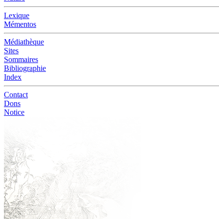
Lexique
Mémentos
Médiathèque
Sites
Sommaires
Bibliographie
Index
Contact
Dons
Notice