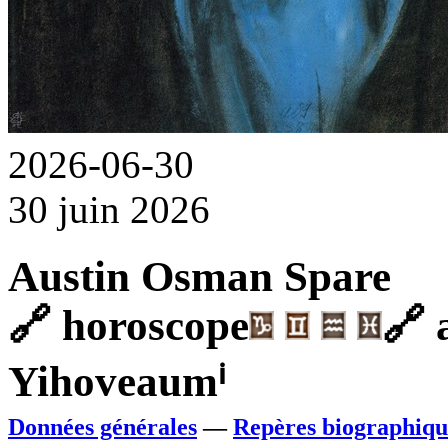
2026-06-30
30 juin 2026
Austin Osman Spare
🔗
horoscope
🔗
a
Yihoveaum
ⁱ
Données générales
—
Repères biographiqu