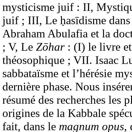
mysticisme juif : II, Mystiq
juif ; III, Le ḥasīdisme da
Abraham Abulafia et la doc
; V, Le
Zōhar
: (I) le livre e
théosophique ; VII. Isaac Lu
sabbataïsme et l’hérésie mys
dernière phase. Nous insére
résumé des recherches les p
origines de la Kabbale spécu
fait, dans le
magnum opus
,