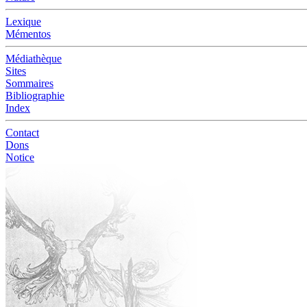
Lexique
Mémentos
Médiathèque
Sites
Sommaires
Bibliographie
Index
Contact
Dons
Notice