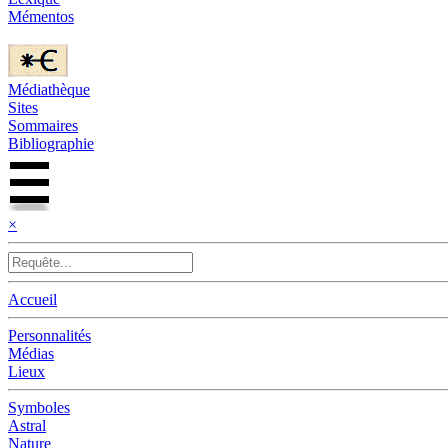
Mémentos
Médiathèque
Sites
Sommaires
Bibliographie
×
Accueil
Personnalités
Médias
Lieux
Symboles
Astral
Nature