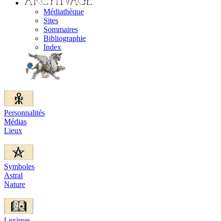
Médiathèque
Sites
Sommaires
Bibliographie
Index
Personnalités
Médias
Lieux
Symboles
Astral
Nature
Lexique