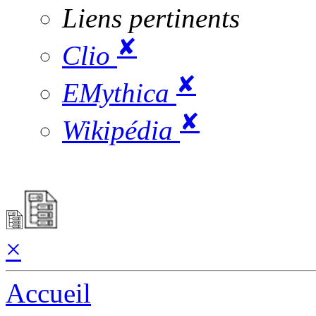
Liens pertinents
✘
Clio
✘
EMythica
✘
Wikipédia
×
Accueil