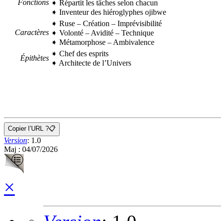
Fonctions
➧ Répartit les tâches selon chacun
➧ Inventeur des hiéroglyphes ojibwe
➧ Ruse
–
Création
–
Imprévisibilité
Caractères
➧ Volonté
–
Avidité
–
Technique
➧ Métamorphose
–
Ambivalence
➧ Chef des esprits
Épithètes
➧ Architecte de l’Univers
Copier l’URL ?
📋
Version
:
1.0
Maj : 04/07/2026
×