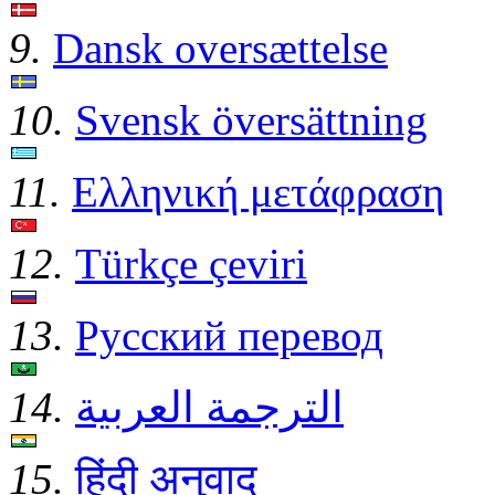
9.
Dansk oversættelse
10.
Svensk översättning
11.
Ελληνική μετάφραση
12.
Türkçe çeviri
13.
Русский перевод
14.
الترجمة العربية
15.
हिंदी अनुवाद