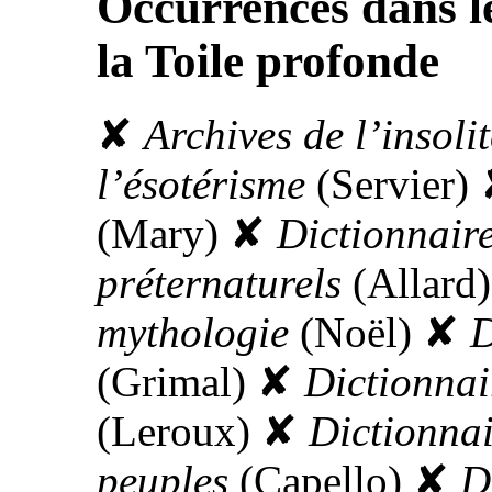
Occurrences dans le
la Toile profonde
✘
Archives de l’insolit
l’ésotérisme
(Servier)
(Mary)
✘
Dictionnair
préternaturels
(Allard)
mythologie
(Noël)
✘
D
(Grimal)
✘
Dictionnai
(Leroux)
✘
Dictionnai
peuples
(Capello)
✘
D