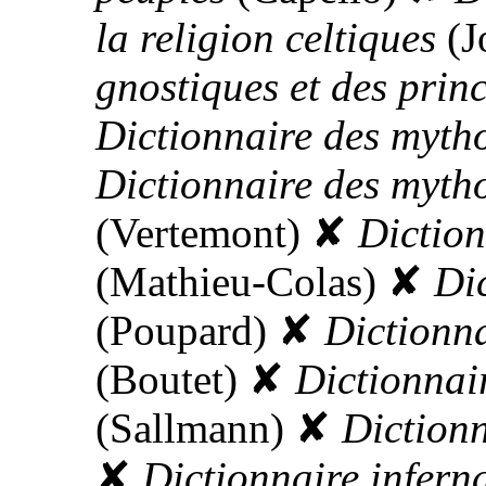
la religion celtiques
(J
gnostiques et des princ
Dictionnaire des myth
Dictionnaire des myth
(Vertemont)
✘
Diction
(Mathieu-Colas)
✘
Dic
(Poupard)
✘
Dictionna
(Boutet)
✘
Dictionnai
(Sallmann)
✘
Diction
✘
Dictionnaire inferna