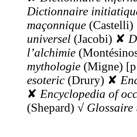
Dictionnaire initiatiqu
maçonnique
(Castelli)
universel
(Jacobi)
✘
D
l’alchimie
(Montésino
mythologie
(Migne) [p
esoteric
(Drury)
✘
Enc
✘
Encyclopedia of oc
(Shepard)
√
Glossaire