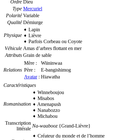
Ordre
Dieu
Type
Mercuriel
Polarité
Variable
Qualité
Démiurge
➧
Lapin
Physique
➧
Lièvre
➧ Parfois
Corbeau ou
Coyote
Véhicule
Amas d’arbres flottant en mer
Attributs
Grain de sable
Mère :
Wiininwaa
Relations
Père :
E-bangishimog
Avatar
:
Hiawatha
Caractéristiques
➧ Winneboujou
➧ Misabos
Romanisation
➧ Amenapush
➧ Nanabozzo
➧ Michabou
Transcription
Na-waabooz
{Grand-Lièvre}
littérale
➧ Créateur du monde et de l’homme