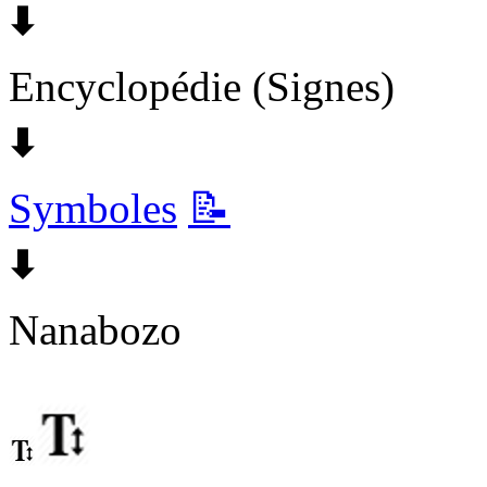
🠯
Encyclopédie (Signes)
🠯
Symboles
📝
🠯
Nanabozo