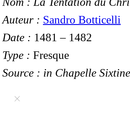
Nom :
La Tentation du Chri
Auteur :
Sandro Botticelli
Date :
1481
–
1482
Type :
Fresque
Source :
in
Chapelle Sixtin