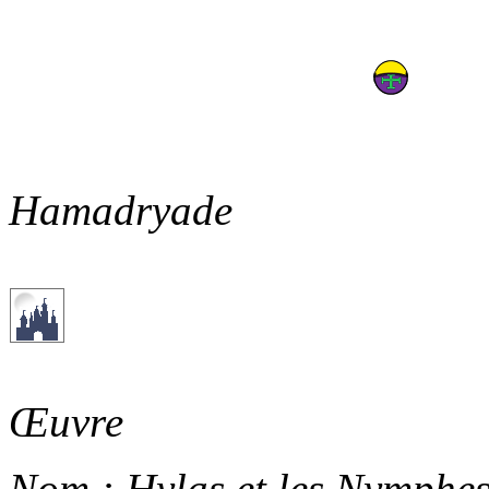
Hamadryade
Œuvre
Nom :
Hylas et les Nymphe