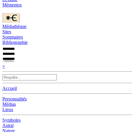
Mémentos
Médiathèque
Sites
Sommaires
Bibliographie
×
Accueil
Personnalités
Médias
Lieux
Symboles
Astral
Nature