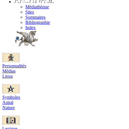
Médiathèque
Sites
Sommaires
Bibliographie
Index
Personnalités
Médias
Lieux
Symboles
Astral
Nature
Lexique