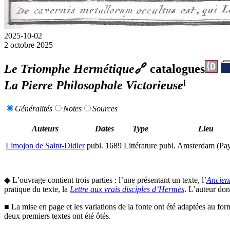
2025-10-02
2 octobre 2025
Le Triomphe Hermétique
🔗
catalogues
La Pierre Philosophale Victorieuse
ⁱ
Généralités
Notes
Sources
Auteurs
Dates
Type
Lieu
Limojon de Saint-Didier
publ.
1689
Littérature
publ.
Amsterdam (Pay
◆ L’ouvrage contient trois parties : l’une présentant un texte, l’
Ancien
pratique du texte, la
Lettre aux vrais disciples d’Hermès
. L’auteur do
■ La mise en page et les variations de la fonte ont été adaptées au for
deux premiers textes ont été ôtés.