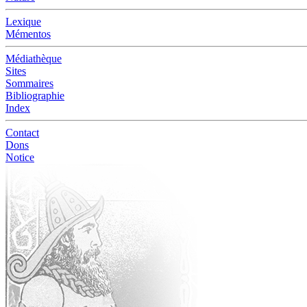
Lexique
Mémentos
Médiathèque
Sites
Sommaires
Bibliographie
Index
Contact
Dons
Notice