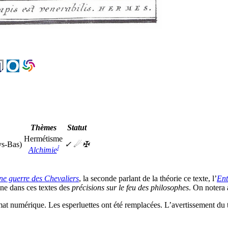
Thèmes
Statut
Hermétisme
s-Bas)
✓
☄
✠
፧
Alchimie
ne guerre des Chevaliers
, la seconde parlant de la théorie ce texte, l’
Ent
nne dans ces textes des
précisions sur le
feu des philosophes
. On notera
mat numérique. Les esperluettes ont été remplacées. L’avertissement du t