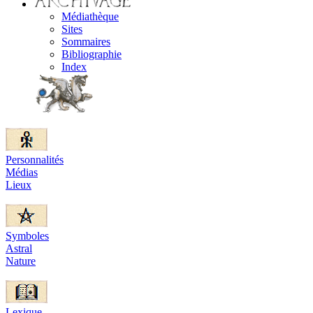
Médiathèque
Sites
Sommaires
Bibliographie
Index
Personnalités
Médias
Lieux
Symboles
Astral
Nature
Lexique