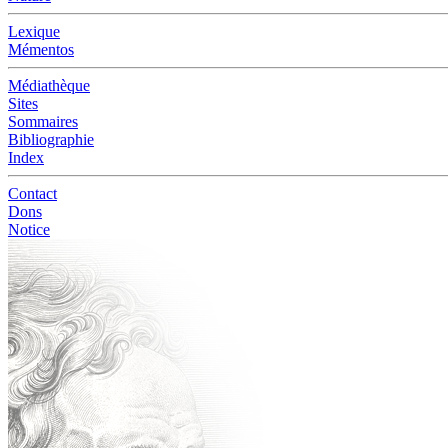
Lexique
Mémentos
Médiathèque
Sites
Sommaires
Bibliographie
Index
Contact
Dons
Notice