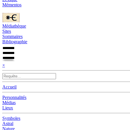
Mémentos
Médiathèque
Sites
Sommaires
Bibliographie
×
Accueil
Personnalités
Médias
Lieux
Symboles
Astral
Nature