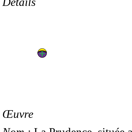
Détails
Œuvre
Nom :
La Prudence, située a