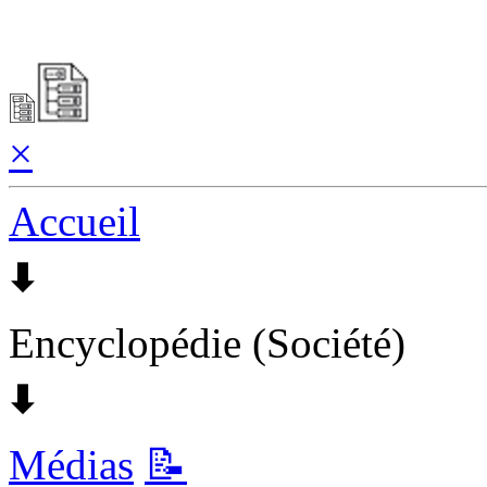
×
Accueil
🠯
Encyclopédie (Société)
🠯
Médias
📝