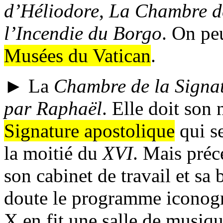
d’Héliodore
,
La Chambre de
l’Incendie du Borgo
. On pe
Musées du Vatican
.
► La
Chambre de la Signa
par Raphaël
. Elle doit son
Signature apostolique
qui se
la moitié du
XVI
. Mais préc
son cabinet de travail et sa
doute le programme iconogr
X en fit une salle de musiqu